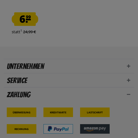
6.
99
1
statt
24,99 €
Unternehmen
Service
Zahlung
Überweisung
Kreditkarte
Lastschrift
Rechnung